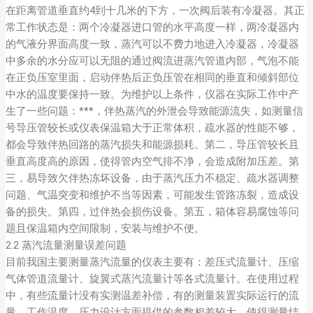
在距离管道垂直约4到十几米的下方，一次阀后装有冷凝器。其正
常工作状态是：两个冷凝器进口管的水平高度一样，两冷凝器内
的气液分界面高度一致，蒸汽可以不费力地进入冷凝器，冷凝器
中多余的水分应可以无阻的通过阀流进蒸汽管道内部，气泡不能
在正负压室里面，启动伴热后正负压管在相同的垂直和倾斜部位
中水的温度要保持一致。为维护以上条件，仪器在实际工作中产
生了一些问题：***，伴热蒸汽的外泄会导致能源流失，如测量信
号导压管较长或仪表保温箱大于正常体积，疏水器的性能不够，
都会导致伴热回路的蒸汽损失和能源损耗。第二，导压管较长且
垂直高度高的原因，使得管内空气排不净，会造成附加压差。第
三，易导致欠伴热冻坏设备，由于蒸汽压力不稳定、疏水器调整
问题、气温突变和维护不当等因素，可能发生管路冻裂，造成设
备的损失。第四，过伴热会损伤设备。第五，箱体容易腐蚀等问
题且保温箱内空间限制，安装与维护不便。
2.2 蒸汽流量测量误差问题
目前我国主要测量蒸汽流量的仪表主要有：差压式流量计、压缩
气体管道流量计、旋翼式蒸汽流量计等各式流量计。在使用过程
中，有些流量计没有实测温差补偿，有的测量装置实际运行的流
量、工作温度、压力设计方面提供的参数相差较大，使得测量结