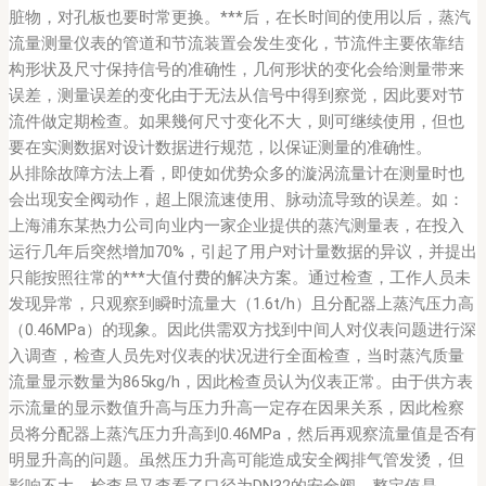
脏物，对孔板也要时常更换。***后，在长时间的使用以后，蒸汽
流量测量仪表的管道和节流装置会发生变化，节流件主要依靠结
构形状及尺寸保持信号的准确性，几何形状的变化会给测量带来
误差，测量误差的变化由于无法从信号中得到察觉，因此要对节
流件做定期检查。如果幾何尺寸变化不大，则可继续使用，但也
要在实测数据对设计数据进行规范，以保证测量的准确性。
从排除故障方法上看，即使如优势众多的漩涡流量计在测量时也
会出现安全阀动作，超上限流速使用、脉动流导致的误差。如：
上海浦东某热力公司向业内一家企业提供的蒸汽测量表，在投入
运行几年后突然增加70%，引起了用户对计量数据的异议，并提出
只能按照往常的***大值付费的解决方案。通过检查，工作人员未
发现异常，只观察到瞬时流量大（1.6t/h）且分配器上蒸汽压力高
（0.46MPa）的现象。因此供需双方找到中间人对仪表问题进行深
入调查，检查人员先对仪表的状况进行全面检查，当时蒸汽质量
流量显示数量为865kg/h，因此检查员认为仪表正常。由于供方表
示流量的显示数值升高与压力升高一定存在因果关系，因此检察
员将分配器上蒸汽压力升高到0.46MPa，然后再观察流量值是否有
明显升高的问题。虽然压力升高可能造成安全阀排气管发烫，但