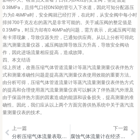
影响不大。检查员又查看了口径为DN32的安全阀，整定值是
0.38MPa，且排气口径DN50的管引入下水道，因此可知分配器压
力为0.46MPa时，安全阀就已经打开，在此时，从安全阀中每小时
排掉700千克左右的蒸汽是非常可能的。关于减压阀的整定值是
0.35MPa，时压力却有0.46MPa的问题，需方表示，此减压阀可能
有卡滞现象，导致仪器失控，已通知供应商。从以上分析可得此
蒸汽测量流量仪器，减压阀故障导致压力升高，导致安全阀动
作，因此进场流量相应提高，造成故障。
四、本文结语
综上所述，改善压缩气体管道流量计等蒸汽流量测量仪表伴热方
式和测量准确性问题是提高蒸汽测量仪表使用效能的重要方法。
由分析可得，压缩气体管道流量计等蒸汽流量测量仪表伴热方式
的提高和合理使用蒸汽流量测量仪表可以解决了伴热蒸汽外泄及
由于保温伴热方面的因素造成的能源和设备损失，提高测量的准
确性。因此，我们应从以上两个方面完善供热系统中关于蒸汽流
量测量仪表的技术。
上一篇
下一篇
Prev
Ne
分析压缩气体流量表取压方式对检定结果的影响及优化措施
腐蚀气体流量计在经济效益方面有哪些好处