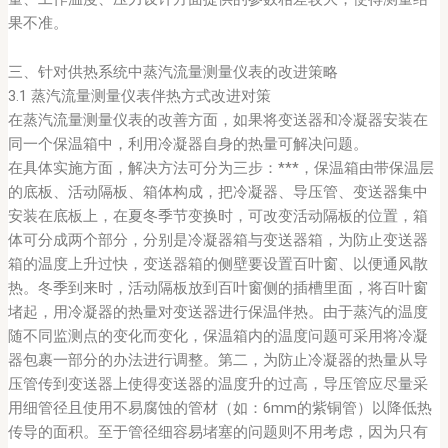
果不准。
三、针对供热系统中蒸汽流量测量仪表的改进策略
3.1 蒸汽流量测量仪表伴热方式改进对策
在蒸汽流量测量仪表的改善方面，如果将变送器和冷凝器安装在
同一个保温箱中，利用冷凝器自身的热量可解决问题。
在具体实施方面，解决方法可分为三步：***，保温箱由带保温层
的底板、活动隔板、箱体构成，把冷凝器、导压管、变送器集中
安装在底板上，在夏冬季节变换时，可改变活动隔板的位置，箱
体可分成两个部分，分别是冷凝器箱与变送器箱，为防止变送器
箱的温度上升过快，变送器箱的侧壁要设置百叶窗、以便通风散
热。冬季到来时，活动隔板放到百叶窗侧的插槽里面，将百叶窗
堵起，用冷凝器的热量对变送器进行保温伴热。由于蒸汽的温度
随不同监测点的变化而变化，保温箱内的温度问题可采用将冷凝
器包裹一部分的办法进行调整。第二，为防止冷凝器的热量从导
压管传到变送器上使得变送器的温度升的过高，导压管应尽量采
用细管径且使用不易腐蚀的管材（如：6mm的紫铜管）以降低热
传导的面积。至于管径细容易堵塞的问题则不用考虑，因为只有