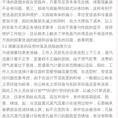
干净的蒸馏水留在管路内，只要导压管本身无生锈、堵塞现象就
不会有问题。第三，箱体与底板用扣箱式分体结构，这样有利于
变送器的安装和维护，又因箱体体积减小，罩住变送器和冷凝器
更加方便，因此热量损失减少的同时，也大大降低了成本。以上
的安装方式满足各项技术要求，且由于质量与性能的提升，使得
维护工作较少，且从根本上解决了伴热蒸汽外泄及由于保温伴热
方面的因素造成的能源和设备损失的问题，效果明显。
3.2 测量误差的应用对策及排除故障方法
为使测量结果更准确，工作人员首先在仪表选型上下工夫，蒸汽
流量计量不正常，是量程不正确的原因。由于用气旺季、淡季的
用气差量过于悬殊，普通蒸汽计量仪表范围难以适应，因此，工
作人员在选择计量仪器时需要明确流量范围。在选型时，管道直
径问题也要考虑，由于在设计节流装置的时候，一般都以公称名
义管径值为标准，但公称名义管径值与实际管径值还是有误差，
因此工作人员在设计前***好进行管径的实测，以减少计算误差。
其次，仪表长期处在高温、高压环境中，表件很容易损坏、阻
塞、锈蚀。如：分流旋翼式蒸汽流量计在使用过程中，石墨轴承
被磨损会造成转轴上跳；如不注意防冻，表件也会被冻坏；孔板
差压式蒸汽流量计应检查孔板开口的圆面是否锈蚀，有没有附着