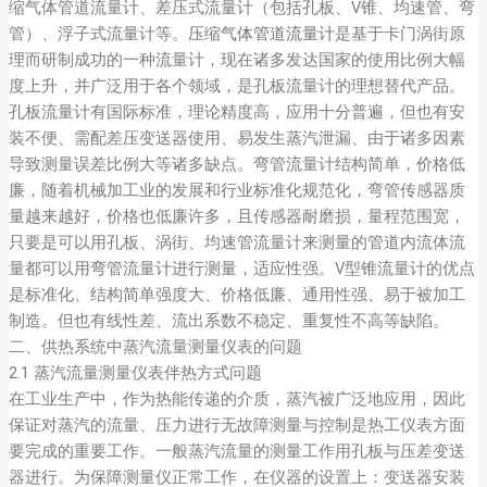
缩气体管道流量计、差压式流量计（包括孔板、V锥、均速管、弯
管）、浮子式流量计等。
压缩气体管道流量计
是基于卡门涡街原
理而研制成功的一种流量计，现在诸多发达国家的使用比例大幅
度上升，并广泛用于各个领域，是孔板流量计的理想替代产品。
孔板流量计有国际标准，理论精度高，应用十分普遍，但也有安
装不便、需配差压变送器使用、易发生蒸汽泄漏、由于诸多因素
导致测量误差比例大等诸多缺点。弯管流量计结构简单，价格低
廉，随着机械加工业的发展和行业标准化规范化，弯管传感器质
量越来越好，价格也低廉许多，且传感器耐磨损，量程范围宽，
只要是可以用孔板、涡街、均速管流量计来测量的管道内流体流
量都可以用弯管流量计进行测量，适应性强。V型锥流量计的优点
是标准化、结构简单强度大、价格低廉、通用性强、易于被加工
制造。但也有线性差、流出系数不稳定、重复性不高等缺陷。
二、供热系统中蒸汽流量测量仪表的问题
2.1 蒸汽流量测量仪表伴热方式问题
在工业生产中，作为热能传递的介质，蒸汽被广泛地应用，因此
保证对蒸汽的流量、压力进行无故障测量与控制是热工仪表方面
要完成的重要工作。一般蒸汽流量的测量工作用孔板与压差变送
器进行。为保障测量仪正常工作，在仪器的设置上：变送器安装