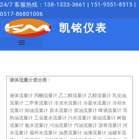
跳
24/7 客服热线：138-1333-3661 | 151-9551-8515 |
至
0517-86801006
内
凯铭仪表
容
液体流量介质分类：
液体流量计
丙酮流量计
乙二醇流量计
乙醇流量计
乳化油
流量计
二甲苯流量计
冷冻水流量计
冷凝水流量计
冷却水
流量计
卸油流量计
原水流量计
原油流量计
啤酒流量计
导
热油流量计
工业废水流量计
污水流量计
柴油流量计
树脂
流量计
氨水流量计
污油流量计
汽油流量计
沥青流量计
河
水流量计
循环水流量计
油墨流量计
油漆流量计
油罐车流