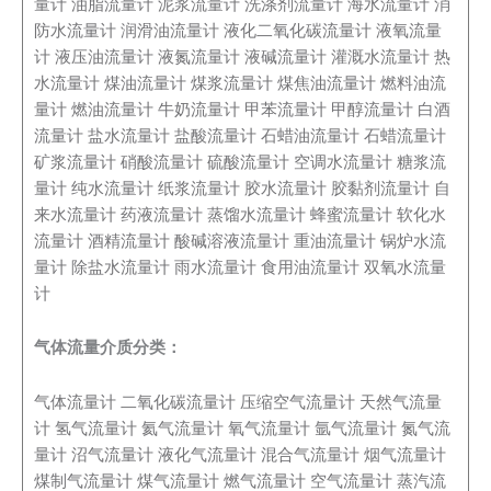
量计
油脂流量计
泥浆流量计
洗涤剂流量计
海水流量计
消
防水流量计
润滑油流量计
液化二氧化碳流量计
液氧流量
计
液压油流量计
液氮流量计
液碱流量计
灌溉水流量计
热
水流量计
煤油流量计
煤浆流量计
煤焦油流量计
燃料油流
量计
燃油流量计
牛奶流量计
甲苯流量计
甲醇流量计
白酒
流量计
盐水流量计
盐酸流量计
石蜡油流量计
石蜡流量计
矿浆流量计
硝酸流量计
硫酸流量计
空调水流量计
糖浆流
量计
纯水流量计
纸浆流量计
胶水流量计
胶黏剂流量计
自
来水流量计
药液流量计
蒸馏水流量计
蜂蜜流量计
软化水
流量计
酒精流量计
酸碱溶液流量计
重油流量计
锅炉水流
量计
除盐水流量计
雨水流量计
食用油流量计
双氧水流量
计
气体流量介质分类：
气体流量计
二氧化碳流量计
压缩空气流量计
天然气流量
计
氢气流量计
氦气流量计
氧气流量计
氩气流量计
氮气流
量计
沼气流量计
液化气流量计
混合气流量计
烟气流量计
煤制气流量计
煤气流量计
燃气流量计
空气流量计
蒸汽流