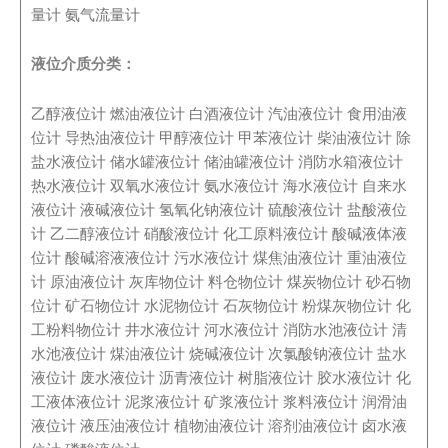
量计
氨气流量计
液位介质分类：
乙醇液位计
燃油液位计
白酒液位计
汽油液位计
食用油液
位计
导热油液位计
甲醇液位计
甲苯液位计
柴油液位计
除
盐水液位计
储水罐液位计
储油罐液位计
消防水箱液位计
热水液位计
双氧水液位计
氨水液位计
海水液位计
自来水
液位计
液碱液位计
氢氧化钠液位计
硫酸液位计
盐酸液位
计
乙二醇液位计
硝酸液位计
化工原料液位计
酸碱液体液
位计
酸碱溶液液位计
污水液位计
煤焦油液位计
重油液位
计
原油液位计
灰库物位计
料仓物位计
煤炭物位计
砂石物
位计
矿石物位计
水泥物位计
石灰物位计
粉煤灰物位计
化
工粉料物位计
井水液位计
河水液位计
消防水池液位计
清
水池液位计
煤油液位计
烧碱液位计
次氯酸钠液位计
盐水
液位计
废水液位计
沥青液位计
树脂液位计
胶水液位计
化
工液体液位计
泥浆液位计
矿浆液位计
浆料液位计
润滑油
液位计
液压油液位计
植物油液位计
溶剂油液位计
卤水液