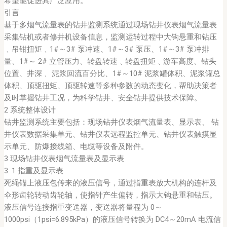
希望能促进其广泛应用。
引言
基于多
烟气流量表
的钻井监测系统通过现场钻井仪表烟气流量表
采集钻机或者修井机设备信息，监测运转过程中大钩悬重和钻压
﹑吊钳扭矩﹑1#～3# 泵冲速、1#～3# 泵压、1#～3# 泵冲排
量、1#～ 2# 立管压力、转盘转速﹑转盘扭矩﹑游车高度、钻头
位置、井深﹑ 泥浆回流百分比、1#～10# 泥浆罐体积、泥浆罐总
体积、顶驱扭矩、顶驱转速等多种参数的动态变化，帮助决策者
及时掌握钻井工况，为科学钻井、安全钻井提供技术保障。
2 系统整体设计
钻井监测系统主要包括：现场钻井仪表烟气流量表、显示表、 钻
井仪表数据采集单元、钻井仪表远程监控单元、钻井仪表触摸显
示单元、防爆接线箱、电缆等设备及附件。
3 现场钻井仪表烟气流量表及显示表
3. 1 指重及显示表
死绳锚上液压包传来的液压信号，通过指重表放大机构的连杆及
伞形齿轮转动齿轮轴，使指针产生偏转，指示大钩悬重和钻压。
液压信号连接指重变送器，变送器将量程为 0～
1000psi（1psi=6.895kPa）的液压信号转换为 DC4～20mA 电流信