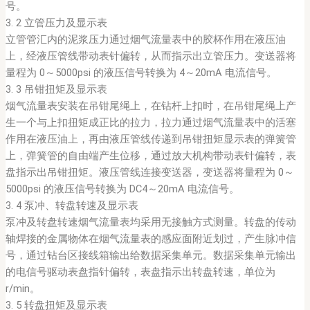
号。
3. 2 立管压力及显示表
立管管汇内的泥浆压力通过烟气流量表中的胶杯作用在液压油
上，经液压管线带动表针偏转，从而指示出立管压力。变送器将
量程为 0～5000psi 的液压信号转换为 4～20mA 电流信号。
3. 3 吊钳扭矩及显示表
烟气流量表安装在吊钳尾绳上，在钻杆上扣时，在吊钳尾绳上产
生一个与上扣扭矩成正比的拉力，拉力通过烟气流量表中的活塞
作用在液压油上，再由液压管线传递到吊钳扭矩显示表的弹簧管
上，弹簧管的自由端产生位移，通过放大机构带动表针偏转，表
盘指示出吊钳扭矩。液压管线连接变送器，变送器将量程为 0～
5000psi 的液压信号转换为 DC4～20mA 电流信号。
3. 4 泵冲、转盘转速及显示表
泵冲及转盘转速烟气流量表均采用无接触方式测量。转盘的传动
轴焊接的金属物体在烟气流量表的感应面附近划过，产生脉冲信
号，通过钻台区接线箱输出给数据采集单元。数据采集单元输出
的电信号驱动表盘指针偏转，表盘指示出转盘转速，单位为
r/min。
3. 5 转盘扭矩及显示表