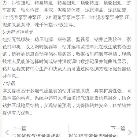
力、吊钳扭矩、转盘转速、转盘扭矩、顶驱转速、顶驱扭矩、游
车高度、钻头位置、井深、泥浆罐体积、泥浆增益、泥浆回流、
1# 泥浆泵泵冲泵压、2# 泥浆泵泵冲泵压、3# 泥浆泵泵冲泵 压、
泥浆泵总泵冲、吨千米指示/设定等。
6 远程监控单元
包括无线模块、稳压电源、服务器、监视器、钻井监测软件、彩
色打印机、以太网转换器等。钻井远程监控单元在线生成彩色图
谱，所有的信息自动存储在服务器，数据按时间顺序存储，现场
技术人员能够选择时间或钻井深度调出数据记录并能曲线显示。
钻井远程支持中心生产和决策人员可通过网络浏览现场服务器钻
井信息。
7 结语
本文提出基于多烟气流量表的钻井监测系统，具有扩展性强、 可
靠性高的特点。系统中还可以增加多烟气流量表信息融合，结合
钻井区域地层结构，实现钻前预测，为保障钻井安全，科学钻井
提供有力保障。
上一篇
下一篇
Prev
Ne
与智能煤气流量表相配套二次仪表的正确选择与安装
影响烟气流量表测量的因素及解决此类问题的途径