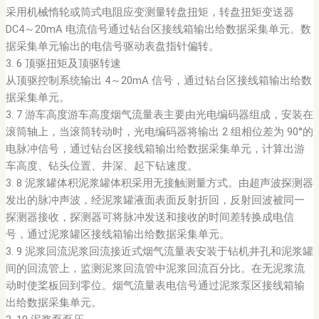
采用机械惰轮或筒式电阻应变测量转盘扭矩，转盘扭矩变送器
DC4～20mA 电流信号通过钻台区接线箱输出给数据采集单元。数
据采集单元输出的电信号驱动表盘指针偏转。
3. 6 顶驱扭矩及顶驱转速
从顶驱控制系统输出 4～20mA 信号，通过钻台区接线箱输出给数
据采集单元。
3. 7 游车高度游车高度烟气流量表主要由光电编码器组成，安装在
滚筒轴上，当滚筒转动时，光电编码器将输出 2 组相位差为 90°的
电脉冲信号，通过钻台区接线箱输出给数据采集单元，计算出游
车高度、钻头位置、井深、起下钻速度。
3. 8 泥浆罐体积泥浆罐体积采用无接触测量方式。由超声波探测器
发出的脉冲声波，经泥浆罐液面表面反射折回，反射回波被同一
探测器接收，探测器可将脉冲发送和接收的时间差转换成电信
号，通过泥浆罐区接线箱输出给数据采集单元。
3. 9 泥浆回流泥浆回流接近式烟气流量表安装于钻机井孔和泥浆罐
间的回流管上，监测泥浆回流管中泥浆回流百分比。在无泥浆流
动时使桨板回到零位。烟气流量表电信号通过泥浆泵区接线箱输
出给数据采集单元。