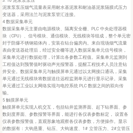
3. 10 泥浆泵泵压
泥浆泵泵压烟气流量表采用耐水基泥浆和耐油基泥浆隔膜式压力
变送器，采用法兰与泥浆泵管汇连接。
4 数据采集单元
数据采集单元主要由电源模块、隔离安全栅、PLC 中央处理器模
块（CPU）、信号模块、通信模块、无线模块等组成，整个单元密
封于防爆不锈钢箱体内，安装在钻台偏房内。来自现场烟气流量
表由变送器处理后，经过安全栅等进入数据采集单元信号模块，
采集单元进行数据处理，计算出各参数工程值。采集单元监测到
工程值达到预警值时驱动声光报警器，提醒工程技术人员注意钻
井安全。数据采集单元与触摸屏单元通过以太网接口通讯，采集
单元通过无线模块将数据送往远程监测单元进行显示记录。采集
单元通过工业以太网络实现与电控系统 PLC 数据之间的双向传
输。
5 触摸屏单元
触摸屏单元实现人机交互，包括钻井监测界面、起下钻界面、参
数刻度界面、参数报警等界面，能进行各仪表参数标定， 设置各
仪表参数报警值，直观形象地观察各仪表参数，方便操作。显示
的数据有：大钩悬重、钻压、大钩速度、1# 立管压力、2#立管压