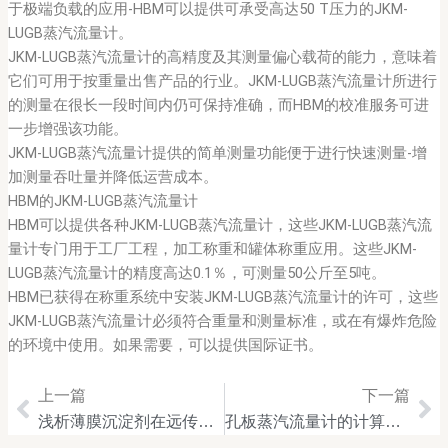
于极端负载的应用-HBM可以提供可承受高达50 T压力的JKM-
LUGB蒸汽流量计。
JKM-LUGB蒸汽流量计的高精度及其测量偏心载荷的能力，意味着
它们可用于按重量出售产品的行业。JKM-LUGB蒸汽流量计所进行
的测量在很长一段时间内仍可保持准确，而HBM的校准服务可进
一步增强该功能。
JKM-LUGB蒸汽流量计提供的简单测量功能便于进行快速测量-增
加测量吞吐量并降低运营成本。
HBM的JKM-LUGB蒸汽流量计
HBM可以提供各种JKM-LUGB蒸汽流量计，这些JKM-LUGB蒸汽流
量计专门用于工厂工程，加工称重和罐体称重应用。这些JKM-
LUGB蒸汽流量计的精度高达0.1％，可测量50公斤至5吨。
HBM已获得在称重系统中安装JKM-LUGB蒸汽流量计的许可，这些
JKM-LUGB蒸汽流量计必须符合重量和测量标准，或在有爆炸危险
的环境中使用。如果需要，可以提供国际证书。
上一篇
下一篇
Prev
Ne
浅析薄膜沉淀剂在远传蒸汽流量计中的运用
孔板蒸汽流量计的计算公式