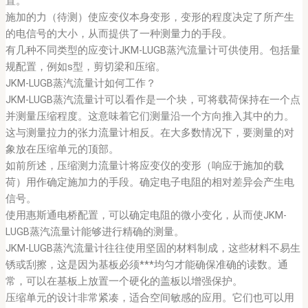
置。
施加的力（待测）使应变仪本身变形，变形的程度决定了所产生
的电信号的大小，从而提供了一种测量力的手段。
有几种不同类型的应变计JKM-LUGB蒸汽流量计可供使用。包括量
规配置，例如s型，剪切梁和压缩。
JKM-LUGB蒸汽流量计如何工作？
JKM-LUGB蒸汽流量计可以看作是一个块，可将载荷保持在一个点
并测量压缩程度。这意味着它们测量沿一个方向推入其中的力。
这与测量拉力的张力流量计相反。在大多数情况下，要测量的对
象放在压缩单元的顶部。
如前所述，压缩测力流量计将应变仪的变形（响应于施加的载
荷）用作确定施加力的手段。确定电子电阻的相对差异会产生电
信号。
使用惠斯通电桥配置，可以确定电阻的微小变化，从而使JKM-
LUGB蒸汽流量计能够进行精确的测量。
JKM-LUGB蒸汽流量计往往使用坚固的材料制成，这些材料不易生
锈或刮擦，这是因为基板必须***均匀才能确保准确的读数。通
常，可以在基板上放置一个硬化的盖板以增强保护。
压缩单元的设计非常紧凑，适合空间敏感的应用。它们也可以用