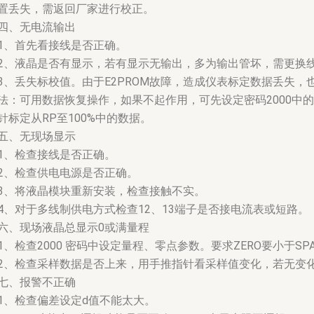
置丢失，需返回厂家进行校正。
四、无电流输出
1、首先看接线是否正确。
2、液晶是否有显示，若有显示无输出，多为输出管坏，需更换
3、丢失标校值。由于E2PROM故障，造成仪表标定数据丢失
法：可用数据恢复操作，如果不起作用，可先设定密码2000中的
针标定从RP至100%中的数据。
五、无现场显示
1、检查接线是否正确。
2、检查供电电源是否正确。
3、将液晶模块重新安装，检查接触不实。
4、对于多线制供电方式检查12、13端子是否接电流表或短路。
六、现场液晶总显示0或满量程
1、检查2000 密码中设定量程、零点参数。要求ZERO要小于S
2、检查采样数据是否上来，用手推指针看采样值变化，若无变
七、报警不正确
1、检查偏差设定d值不能太大。