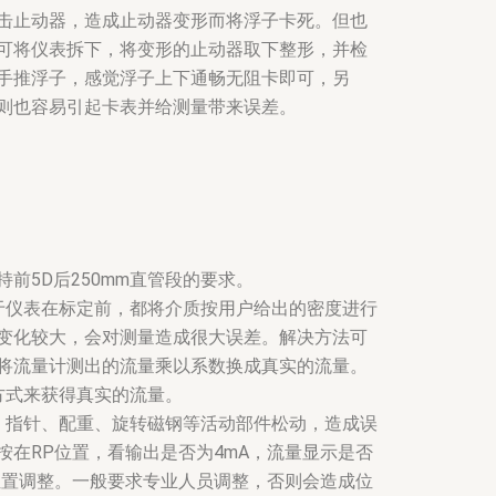
击止动器，造成止动器变形而将浮子卡死。但也
可将仪表拆下，将变形的止动器取下整形，并检
手推浮子，感觉浮子上下通畅无阻卡即可，另
则也容易引起卡表并给测量带来误差。
前5D后250mm直管段的要求。
于仪表在标定前，都将介质按用户给出的密度进行
变化较大，会对测量造成很大误差。解决方法可
将流量计测出的流量乘以系数换成真实的流量。
方式来获得真实的流量。
、指针、配重、旋转磁钢等活动部件松动，造成误
在RP位置，看输出是否为4mA，流量显示是否
位置调整。一般要求专业人员调整，否则会造成位