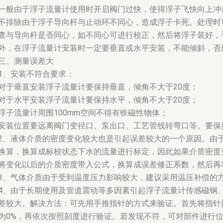
一般由于浮子流量计使用时开启阀门过快，使得浮子飞快向上冲
不排除由于浮子导向杆与止动环不同心，造成浮子卡死。处理时
查与导向杆是否同心，如不同心可进行校正，然后将浮子装好，
外，在浮子流量计安装时一定要垂直或水平安装，不能倾斜，否
三、测量误差大
1、安装不符合要求：
对于垂直安装浮子流量计要保持垂直，倾角不大于20度；
对于水平安装浮子流量计要保持水平，倾角不大于20度；
浮子流量计周围100mm空间不得有铁磁性物体；
安装位置要远离阀门变径口、泵出口、工艺管线转弯口等。要保持
2、液体介质的密度变化较大也是引起误差较大的一个原因。由
换算，换算成标校状态下水的流量进行标定，因此如果介质密度
将变化以后的介质密度带入公式，换算成误差修正系数，然后再
3、气体介质由于受到温度压力影响较大，建议采用温压补偿的
4、由于长期使用及管道震动等多因素引起浮子流量计传感磁钢
差较大。解决方法：可先用手推指针的方式来验证。首先将指针按
为0%，再依次按照刻度进行验证。若发现不符，可对部件进行