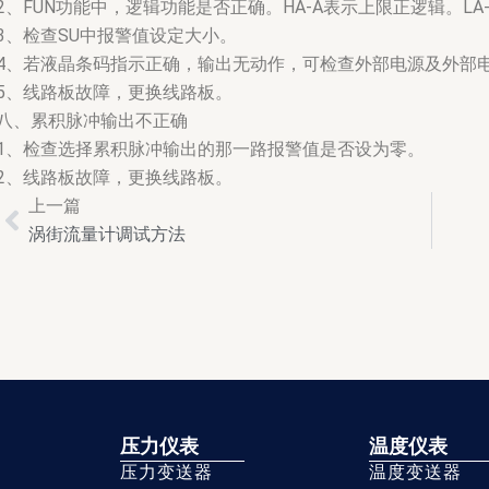
2、FUN功能中，逻辑功能是否正确。HA-A表示上限正逻辑。LA
3、检查SU中报警值设定大小。
4、若液晶条码指示正确，输出无动作，可检查外部电源及外部
5、线路板故障，更换线路板。
八、累积脉冲输出不正确
1、检查选择累积脉冲输出的那一路报警值是否设为零。
2、线路板故障，更换线路板。
上一篇
Prev
涡街流量计调试方法
压力仪表
温度仪表
压力变送器
温度变送器