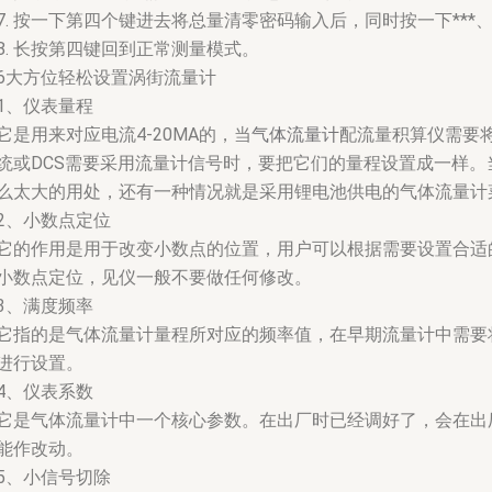
7. 按一下第四个键进去将总量清零密码输入后，同时按一下**
8. 长按第四键回到正常测量模式。
6大方位轻松设置涡街流量计
1、仪表量程
它是用来对应电流4-20MA的，当
气体流量计
配流量积算仪需要将
统或DCS需要采用流量计信号时，要把它们的量程设置成一样
么太大的用处，还有一种情况就是采用锂电池供电的气体流量计
2、小数点定位
它的作用是用于改变小数点的位置，用户可以根据需要设置合适
小数点定位，见仪一般不要做任何修改。
3、满度频率
它指的是气体流量计量程所对应的频率值，在早期流量计中需要
进行设置。
4、仪表系数
它是气体流量计中一个核心参数。在出厂时已经调好了，会在出
能作改动。
5、小信号切除