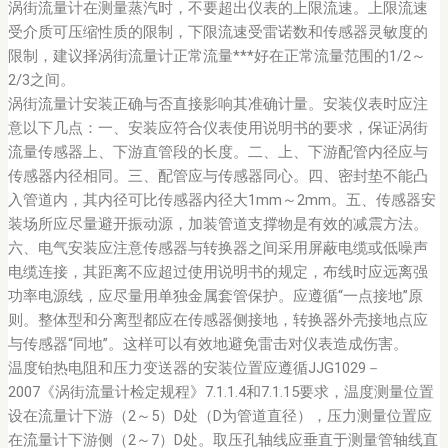
涡街流量计在测量蒸汽时，不要超出仪表的上限流速。上限流速
受介质可压缩性质的限制，下限流速受雷诺数和传感器灵敏度的
限制，建议择涡街流量计正常流量***好在正常流量范围的1/2～
2/3之间。
涡街流量计安装正确与否直接影响其准确计量。安装仪表时应注
意以下几点：一、安装应符合仪表使用说明书的要求，保证涡街
流量传感器上、下游直管段的长度。二、上、下游配管内径应与
传感器内径相同。三、配管应与传感器同心。四、密封垫不能凸
入管道内，其内径可比传感器内径大1mm～2mm。五、传感器安
装场所应尽量避开振动源，加装管道支撑物是有效的减震方法。
六、电气安装应注意传感器与转换器之间采用屏蔽电缆或低噪声
电缆连接，其距离不应超过使用说明书的规定，布线时应远离强
功率电源线，应尽量用单独金属套管保护。应遵循“一点接地”原
则。整体型和分离型都应在传感器侧接地，转换器外壳接地点应
与传感器“同地”。这样可以有效地避免雷击对仪表造成伤害。
温度铂热电阻和压力变送器的安装位置应遵循JJG1029－
2007《涡街流量计检定规程》7.1.1.4和7.1.15要求，温度测量位置
设在流量计下游（2～5）D处（D为管道直径），压力测量位置应
在流量计下游侧（2～7）D处。取压孔轴线应垂直于测量管轴线直