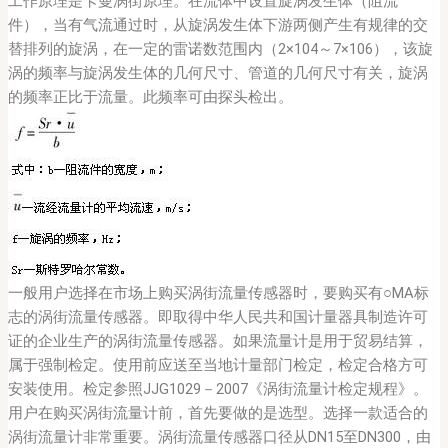
工作原理是卡曼涡街原理。在流体中设置旋涡发生体（阻流
件），当有气流通过时，从旋涡发生体下游两侧产生有规律的交
替排列的旋涡，在一定的雷诺数范围内（2×104～7×106），该旋
涡的频率与旋涡发生体的几何尺寸、管道的几何尺寸有关，旋涡
的频率正比于流量。此频率可由探头检出。
一般用户选择在市场上购买涡街流量传感器时，要购买有○MA标
志的涡街流量传感器。即取得中华人民共和国计量器具制造许可
证的企业生产的涡街流量传感器。如果流量计是用于贸易结算，
属于强制检定。使用前应送至当地计量部门检定，检定合格方可
安装使用。检定参照JJG1029－2007《涡街流量计检定规程》。
用户在购买涡街流量计前，首先要做的是选型。选择一款适合的
涡街流量计非常重要。涡街流量传感器口径从DN15至DN300，由