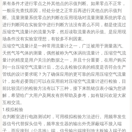
果有条件才进行零点之外其他点的示值判断。如果零点不正常，
一般应先查找原因，经处分使之正常后再进行其他点的示值判
断。流量测量系统零点的判断在应用现场对流量测量系统的零点
进行判断同在实验室中进行判断方法没有甚么不同，都是使流过
压缩空气流量计
的流量为零，然后读取流量表的示值。是应用现
场条件没有实验室理想，有较多不利因素。
压缩空气流量计是一种常用流量计之一，广泛被用于测量蒸汽、
天然气等气体的测量，偶然被称为气体涡街流量计，压缩空气流
量计的精度是用户关注的数据之一，并且十分重要，在用户购买
到一台压缩空气流量计后，怎么去检验仪表的精度是否符合生产
管线的设计要求呢？为了确保应用的更可靠的应用压缩空气流量
计，如有必要我们可以在应用前对压缩空气流量计进行检验，目
前比较流行的检验方法有以下三种，接下来凯铭仪表小编为您讲
解，希望给广大用户及网友有所帮助及参考，如有疑问欢迎大家
互相交流。
1.模拟检验
在判断室进行电路测试时，可用模拟检验方法进行。用频率发生
器信号代替探头信号，频率发生器的输出外壳屏蔽端不接入端
子，而应接到（公共地）端，信号输出端接到放大板输入端子的