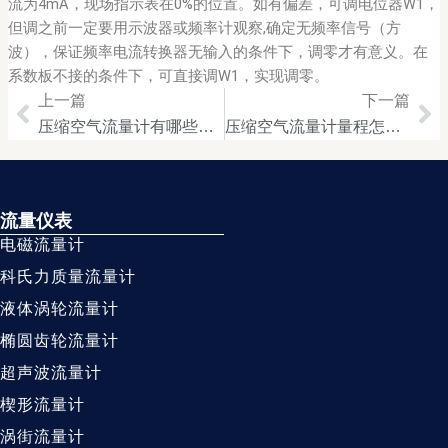
流为4mA，现场指示表在0%的位置。如有偏差，可调电位器W1，
但调之前一定要用示波器或频率计观察,确定无频率信号（方
波），保证频率电流转换器无输入的条件下，调零才有意义。在
系数板不接的条件下，可直接调W1，实现调零。
上一篇
下一篇
Prev
Ne
压缩空气流量计有哪些类型
压缩空气流量计量程怎么选
流量仪表
电磁流量计
科氏力质量流量计
液体涡轮流量计
椭圆齿轮流量计
超声波流量计
楔形流量计
涡街流量计