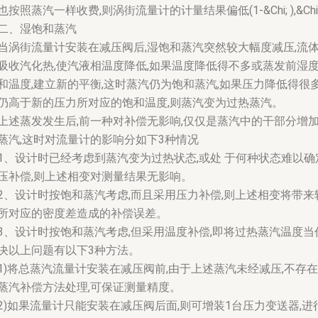
也按照蒸汽一样收费,则涡街流量计的计量结果偏低(1-&Chi; ),&C
二、湿饱和蒸汽
当涡街流量计安装在减压阀后,湿饱和蒸汽突然较大幅度减压,流体
吸收汽化热,使汽液相温度降低,如果温度降低得不多或蒸发前湿
和温度,建立新的平衡,这时蒸汽仍为饱和蒸汽,如果压力降低得很
仍高于新的压力所对应的饱和温度,则蒸汽变为过热蒸汽。
上述蒸发发生后,前一种对补偿无影响,仅仅是蒸汽中的干部分增加
蒸汽,这时对流量计的影响分如下3种情况
1、设计时已经考虑到蒸汽变为过热状态,或处 于何种状态难以确
压补偿,则上述相变对测量结果无影响。
2、设计时按饱和蒸汽考虑,而且采用压力补偿,则上述相变将带
所对应的密度差造成的补偿误差。
3、设计时按饱和蒸汽考虑,但采用温度补偿,即将过热蒸汽温度当
决以上问题有以下3种方法。
1)将总蒸汽流量计安装在减压阀前,由于上述蒸汽未经减压,不存
蒸汽补偿方法处理,可保证测量精度。
2)如果流量计只能安装在减压阀后面,则可增装1台压力变送器,