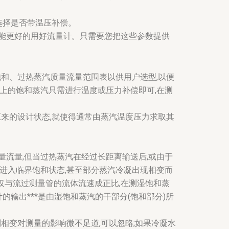
选择是否带温压补偿。
能更好的用好流量计。只需要您把这些参数提供
饱和、过热蒸汽质量流量范围表以供用户选型,以便
上的饱和蒸汽只需进行温度或压力补偿即可,在测
原来的设计状态,就使得通常由蒸汽温度压力求取其
流量,但当过热蒸汽在经过长距离输送后,或由于
进入临界饱和状态,甚至部分蒸汽冷凝出现相变而
出仅与流过测量管的流体流速成正比,在测湿饱和蒸
的输出***是由湿饱和蒸汽的干部分(饱和部分)所
相变对测量的影响微不足道,可以忽略;如果冷凝水