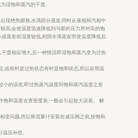
hi;为湿饱和蒸汽的干度。
出现绝热膨胀,水滴部分蒸发,同时从液相和汽相中
度较高,会使温度迅速降低到与新的压力所对应的饱
多或蒸发前湿度较低,则因水滴蒸发而使温度降低后
,干度相应增大,后一种情况即湿饱和蒸汽变为过热
定,或有时是过热状态有时是饱和状态,所以采用温
来较小的误差,即过热蒸汽温度同饱和蒸汽温度之差
作饱和温度去查密度表,一般会引起较大误差。 解
在相变问题,所以将流量计安装在减压阀之前,按饱和
进行温压补偿。