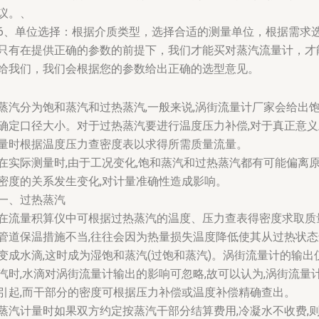
议。、
6、单位选择：根据介质类型，选择合适的测量单位，根据需求
只有在提供正确的参数的前提下，我们才能买对蒸汽流量计，才
给我们，我们会根据您的参数给出正确的选型意见。
蒸汽分为饱和蒸汽和过热蒸汽,一般来说,涡街流量计厂家会给出
确定口径大小。对于过热蒸汽要进行温度压力补偿,对于真正意义
量时根据温度压力查密度表以求得所需质量流量。
在实际测量时,由于工况变化,饱和蒸汽和过热蒸汽都有可能偏离
密度的关系发生变化,对计量准确性造成影响。
一、过热蒸汽
在流量积算仪中可根据过热蒸汽的温度、压力查表得密度求取质量
管道保温措施不当,往往会因为热量损失温度降低使其从过热状态
变成水滴,这时成为湿饱和蒸汽(过饱和蒸汽)。涡街流量计的输
汽时,水滴对涡街流量计输出的影响可忽略,故可以认为,涡街流量计
引起,而干部分的密度可根据压力补偿或温度补偿精确查出。
蒸汽计量时如果双方约定按蒸汽干部分结算费用,冷凝水不收费,则