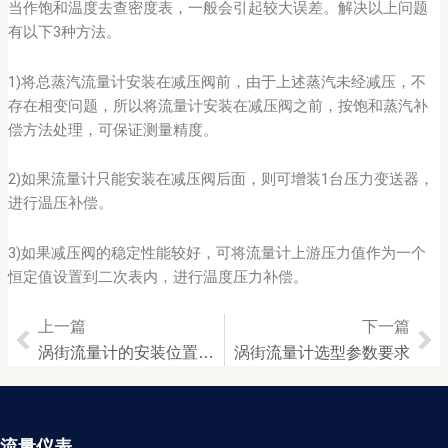
当作饱和温度去查密度表，一般会引起较大误差。解决以上问题
有以下3种方法。
1)将总蒸汽流量计安装在减压阀前，由于上述蒸汽未经减压，不
存在相变问题，所以将流量计安装在减压阀之前，按饱和蒸汽补
偿方法处理，可保证测量精度。
2)如果流量计只能安装在减压阀后面，则可增装1台压力变送器，
进行温压补偿。
3)如果减压阀的稳定性能较好，可将流量计上游压力值作为一个
恒定值设置到二次表内，进行温度压力补偿。
上一篇
下一篇
Prev
Ne
涡街流量计的安装位置要求
涡街流量计选型参数要求
流量仪表