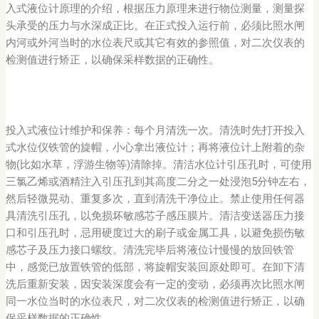
入式液位计原理的介绍，根据压力原理来进行物位测量，测量探
头承受的压力与水深成正比。在正式投入运行前，必须比照水闸
内河或外河当时的水位表尺或其它有效的参照值，对二次仪表的
检测值进行矫正，以确保采样数据的正确性。
投入式液位计维护和保养：每个月清洗一次。清洗时先打开投入
式水位仪铁管的旋帽，小心拿出液位计；再将液位计上附着的杂
物(比如水草，浮游生物等)清除掉。清洁水位计引压孔时，可使用
三氯乙烯或酒精注入引压孔到其高度二分之一处浸泡5分钟左右，
然后轻微晃动、重复多次，直到清洗干净位止。禁止使用任何器
具清洗引压孔，以免损坏敏感芯子感压膜片。清洁变送器压力接
口和引压孔时，忌用硬度过大的刷子或金属工具，以避免损伤敏
感芯子及压力接口螺纹。清洗完毕后将液位计慢慢的放回铁管
中，感觉已放置铁管的低部，将旋帽安装回原处即可。在卸下清
洗后重新安装，因安装深度会有一定的变动，必须再次比照水闸
同一水位当时的水位表尺，对二次仪表的检测值进行矫正，以确
保采样数据的正确性。