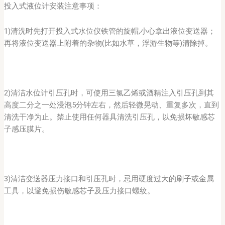
投入式液位计
安装注意事项：
1)清洗时先打开投入式水位仪铁管的旋帽,小心拿出液位变送器；
再将液位变送器上附着的杂物(比如水草，浮游生物等)清除掉。
2)清洁水位计引压孔时，可使用三氯乙烯或酒精注入引压孔到其
高度二分之一处浸泡5分钟左右，然后轻微晃动、重复多次，直到
清洗干净为止。禁止使用任何器具清洗引压孔，以免损坏敏感芯
子感压膜片。
3)清洁变送器压力接口和引压孔时，忌用硬度过大的刷子或金属
工具，以避免损伤敏感芯子及压力接口螺纹。