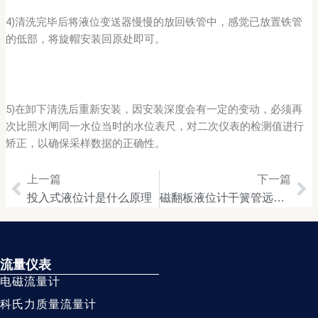
4)清洗完毕后将液位变送器慢慢的放回铁管中，感觉已放置铁管
的低部，将旋帽安装回原处即可。
5)在卸下清洗后重新安装，因安装深度会有一定的变动，必须再
次比照水闸同一水位当时的水位表尺，对二次仪表的检测值进行
矫正，以确保采样数据的正确性。
上一篇
下一篇
Prev
Ne
投入式液位计是什么原理
磁翻板液位计干簧管远传的精度调整
流量仪表
电磁流量计
科氏力质量流量计