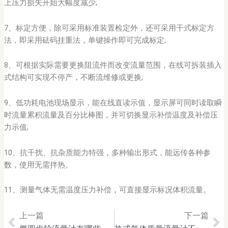
上压力损失开始大幅度减少;
7、标定方便，除可采用标准装置检定外，还可采用干式标定方
法，即采用砝码挂重法，单键操作即可完成标定;
8、可根据实际需要更换阻流件而改变流量范围，在线可拆装插入
式结构可实现不停产，不断流维修或更换;
9、低功耗电池现场显示，能在线直读示值，显示屏可同时读取瞬
时流量累积流量及百分比棒图，并可切换显示补偿温度及补偿压
力示值;
10、抗干扰、抗杂质能力特强，多种输出形式，能远传各种参
数，使用无需拌热。
11、测量气体无需温度压力补偿，可直接显示标况体积流量。
上一篇
下一篇
Prev
Ne