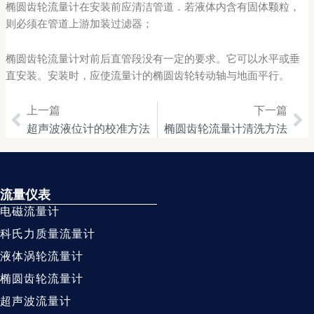
椭圆齿轮流量计在安装前应清洁管道．若液体内含有固体颗粒，
则必须在管道上游加装过滤器；
椭圆齿轮流量计对前后直管段没有一定的要求。它可以水平或垂
直安装。安装时，应使流量计的椭圆齿轮转动轴与地面平行。
上一篇
下一篇
Prev
Ne
超声波液位计的校准方法
椭圆齿轮流量计清洗方法
流量仪表
电磁流量计
科氏力质量流量计
液体涡轮流量计
椭圆齿轮流量计
超声波流量计