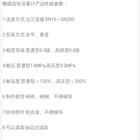
椭圆齿轮流量计产品性能参数：
1.连接方式:法兰连接:DN10～DN200
2.安装方式:水平、垂直
3.精度等级:普通型0.5级，高精度0.2级
4.耐压:普通型1.6MPa,高压型3.2MPa
5.耐温度:普通型＜120℃，高压型＜200℃
6.制作材质:铸铁、铸钢、不锈钢等
7.转动部件:铝合金、不锈钢等
8.可以选装油品过滤器