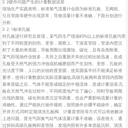
3. 2硬件问题产生的计量数据误差
现场生产实践表明，标准氢气流量计会因为标准孔板、五阀组、
引压管路等硬件出现异常，导致流量计量不准确，下面分别进行
分析。
3. 2. 1标准孔板
对孔板进行研究后发现，某气田生产现场85%以上的标准孔板均受
到了不同程度的刮伤、变形，观察上、下游直管段，管道内壁沉
积了大量的单质硫，导板周围出现腐蚀、碳化，且有杂质附着。
某气田现场作业较多，关井之后重新开井的过程比较迅速，造成
孔板受天然气的强力冲蚀或机械磨损而产生划伤、变形，孔板的
光洁度下降，人口的尖锐程度变圆，使其圆弧半径不能满足标准
要求，使得计量数据比实际流量偏低;高级孔板阀和直管段内部附
着单质硫之后，气体不能形成稳定的牛顿流体，造成计量误差;孔
板在天然气冲击过程中，不同程度地产生了偏心，同时导板周围
出现的腐蚀、碳化和杂质沉淀等因素，也会严重影响流量计量的
准确性。通过严格执行操作规程，按照操作步骤平稳操作，确定
开井方式;同时定期清洗孔板阀、计量直管段等方式可以有效解决
上述问题。普光气田集气站气体流量计量不准确，误差很大，通
过拆卸高级孔板阀和直管段，发现内部有许多单质硫沉积。清洗