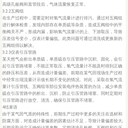
高级孔板阀和直管段后，气体流量恢复正常。
3.2.2五阀组
在生产过程中，需要定时对氢气流量计进行排污。通过对五阀组
进行解体检查，发现内部存在单质硫等杂质，造成五阀组中的平
衡阀关不严，形成内漏，影响氢气流量计的上、下游取压，导致
压差信号变小，仪表计量偏低。此类问题可通过清洗或更换新的
五阀组得以解决。
3.2.3仪表引压管路
某天然气会析出单质硫，单质硫在引压管路中沉积、固化，会引
起引压管路堵塞，不能正常取压，氢气流量计不能及时得到正确
的静压和压差，从而造成计量偏差。前期在某气田现场生产过程
中经常出现流量计示值长期不变化的情况。对此，采取在氢气流
量计引压管线、五阀组等部位安装电伴热装置的办法，减少单质
硫在引压管路中的析出、沉积，防止引压管路堵塞。同时定期对
引压管路进行放空、清洗，确保引压管路不堵塞。
4结束语
由于某气田气质的特殊性，前期生产过程中更多的关注在选材和
防腐方面，对造成计量偏差的因素估计不足，导致计量偏差较大;
后期采取设定正确的计算参数，定期清洗孔板阀、五阀组和引压