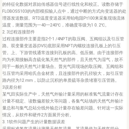
的特征化数据对原始传感器信号进行线性化和校正。读数存储于
FLOBOSS103的内部模拟输人点中，通过中断的方式向变送器的处
理器发送数据。RTD温度变送器采用铂电阻Pt100来采集现场流体
温度，测量范围为一40一240℃，准确度等级为1 0. 2℃。
2. 3过程连接部件
过程连接部件主要是指2个1 /4NPT的取压阀、五阀组以及引压管
路。双变量变送器(DVS)底部采用NPT内螺纹连接孔板上的引压
管。上、下游管线通常连接到孔板的高、低压侧。由于连接部件
均为长期接触高含硫化氢天然气的部件，且天然气为湿气，故不
同于一般的天然气计量场合。普光气田现场的取压阀、五阀组和
引压管均采用哈氏合金材质，且连接部件的孔径较大，如引压管
路内径为12 mm，以防止沉积的单质硫等杂质堵塞引压管路。
3误差分析
某气田实际生产中，天然气外输计量采用的标准氢气流量计存在
计量不稳定、读数偏差较大等问题，各集气站场的天然气外输计
量总和与集气总站分线外输总计量存在输差问题。针对这一实际
情况，从软件和硬件2方面展开分析。
3. 1软件问题产生的计量数据误差
采用标准氢气流量计测量天然气流量，其流量值与天然气组分、