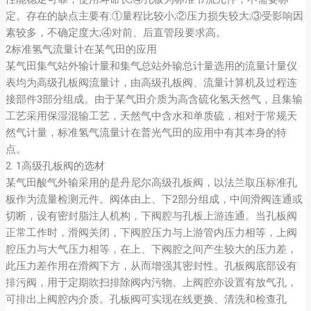
定。存在的缺点主要有:①量程比较小;②压力损失较大;③受影响因
素较多，不确定度大;④对前、后直管段要求高。
2标准氢气流量计在某气田的应用
某气田集气站外输计量和集气总站外输总计量选用的流量计量仪
表均为高级孔板阀流量计，由高级孔板阀、流量计算机及过程连
接部件3部分组成。由于某气田介质为高含硫化氢天然气，且集输
工艺采用保湿混输工艺，天然气中含水和单质硫，相对于常规天
然气计量，标准氢气流量计在普光气田的应用中有其本身的特
点。
2. 1高级孔板阀的选材
某气田酸气外输采用的是丹尼尔高级孔板阀，以法兰取压标准孔
板作为流量检测元件。阀体由上、下2部分组成，中间滑阀连通或
切断，设有密封脂注人机构，下阀腔与孔板上游连通。当孔板阀
正常工作时，滑阀关闭，下阀腔压力与上游管内压力相等，上阀
腔压力与大气压力相等，在上、下阀腔之间产生较大的压力差，
此压力差作用在滑阀下方，从而增强其密封性。孔板阀底部设有
排污阀，用于定期吹扫排除阀内污物。上阀腔亦设置有放气孔，
可排出上阀腔内介质。孔板阀可实现在线更换、清洗和检查孔