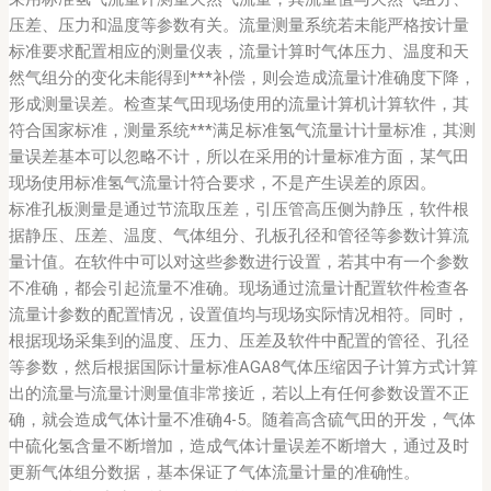
压差、压力和温度等参数有关。流量测量系统若未能严格按计量
标准要求配置相应的测量仪表，流量计算时气体压力、温度和天
然气组分的变化未能得到***补偿，则会造成流量计准确度下降，
形成测量误差。检查某气田现场使用的流量计算机计算软件，其
符合国家标准，测量系统***满足标准氢气流量计计量标准，其测
量误差基本可以忽略不计，所以在采用的计量标准方面，某气田
现场使用标准氢气流量计符合要求，不是产生误差的原因。
标准孔板测量是通过节流取压差，引压管高压侧为静压，软件根
据静压、压差、温度、气体组分、孔板孔径和管径等参数计算流
量计值。在软件中可以对这些参数进行设置，若其中有一个参数
不准确，都会引起流量不准确。现场通过流量计配置软件检查各
流量计参数的配置情况，设置值均与现场实际情况相符。同时，
根据现场采集到的温度、压力、压差及软件中配置的管径、孔径
等参数，然后根据国际计量标准AGA8气体压缩因子计算方式计算
出的流量与流量计测量值非常接近，若以上有任何参数设置不正
确，就会造成气体计量不准确4-5。随着高含硫气田的开发，气体
中硫化氢含量不断增加，造成气体计量误差不断增大，通过及时
更新气体组分数据，基本保证了气体流量计量的准确性。