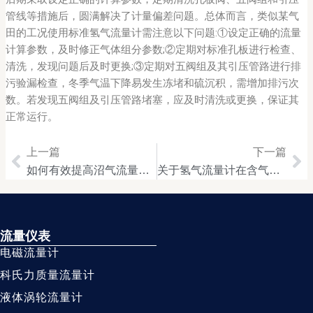
管线等措施后，圆满解决了计量偏差问题。总体而言，类似某气
田的工况使用标准氢气流量计需注意以下问题:①设定正确的流量
计算参数，及时修正气体组分参数;②定期对标准孔板进行检查、
清洗，发现问题后及时更换;③定期对五阀组及其引压管路进行排
污验漏检查，冬季气温下降易发生冻堵和硫沉积，需增加排污次
数。若发现五阀组及引压管路堵塞，应及时清洗或更换，保证其
正常运行。
上一篇
下一篇
Prev
Ne
如何有效提高沼气流量计量表计量准确度几个途径
关于氢气流量计在含气液体介质测量中的试验研究
流量仪表
电磁流量计
科氏力质量流量计
液体涡轮流量计