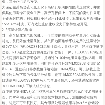
板，其操作也灵活方便。
为保证在某高含硫化氢工况下高级孔板阀的性能满足要求，并确
保其使用寿命和安全生产，高级孔板阀上、下腔间的密封件采用
全硬密封结构，阀板和阀座均采用316L材质，标准孔板片采用In-
conel 625材质，可有效防止硫化物应力开裂和氢致开裂。
2. 2流量计算机选择
对于高含硫化氢气田来说，一个重要的原则就是尽量减少动静密
封点，从而降低泄漏风险。某气田地面集输系统选用的流量计算
机为艾默生的FLOBOSS103流量计算机，集成压差、静压双变量变
送器、RTD温度变送器和流量计算功能于一体。FLOBOSS103检测
孔板两侧压差及管道静压，并通过Pt100热电阻采集流体温度，可
以就地显示这些测量值，同时也可通过标准的MODBUS RTU协议
和RS485通信接口将参数值传给站控SCADA系统。可以接收上位
机控制系统下载的气体组分信息，也可由MODSCAN犯软件通过串
口通信向FLOBOSS103内写人气体组分信息，还可通过配置软件
ROCLINK 800人工输人组分信息。
双变量变送器(DVS)采用成熟可靠的罗斯蒙特电容元件技术测量压
差。同时利用压阻和硅传感器技术检测静压，测量的过程值精
确、稳定和可重复性好。其专用微处理器使用存储在***存储器中