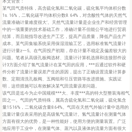
本文背景：
某气田气质特殊，高含硫化氢和二氧化碳，硫化氢平均体积分数
1s. 16%，二氧化碳平均体积分数8. 64%，对含酸性气体的天然气
流量准确计量难度很大‘。天然气流量计量是企业生产和经营管理
中的一项重要的技术基础工作，准确计量不但能公平地进行贸易
结算，而且能指导改进生产工艺，提高产品质量，降低产品生产
成本。某气田集输系统采用保湿混输工艺，选用标准氢气流量计
进行计量z一5。在气田投产初期，存在计量不稳定及偏差较大的
问题。笔者从高级孔板阀选材、流量计计算机选择和连接部件设
计3方面介绍了氢气流量计在某气田的应用，***后通过软件和硬
件分析了流量计量误差产生的原因，提出了正确设置流量计算参
数、定期清洗孔板阀、五阀组和引压管路等改进措施。实践证
明，这些措施可以有效解决某气田流量误差问题。
该气田是迄今为止中国规模***大、丰度***高的特大型整装海相气
田之一。气田的气质特殊，属高含硫化氢和二氧化碳，硫化氢含
量15.16%，二氧化碳含量8.64%。气田在天然气外输计量中选用的
流量计量仪表采用的是高级氢气流量计。
氢气流量计
在测量气体
方面有很大的优势，是一种性能好，使用方便的测量装置。广泛
地应用于工业中，在测量气体、蒸汽以及液体的流量方面有很大