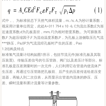
式中，、为标准状态下天然气体积流量，m; /s; A,为秒计量系数，
视采用计量单位而定，此处A=311 794 x 10 -6; C为流出系数;E为渐
近速度系数;d为孔板直径，mm; F}为相对密度系数;。为可膨胀系
数;F:为超压缩因子;F:为流动温度系数;P，为孔板上游侧取压孔气流
***静压，Pa;0P为气流流经孔板时产生的压差，Pao
1.2结构及特点
标准氢气流量计结构如图1所示，包括节流元件(标准孔板及其取
压装置)、传输压差信号的引压管路、阀门以及差压计等部分。标
准孔板是压差测量时的一次元件，人们利用它在管道内使流体产
生压差，再通过引压管路把孔板前、后产生的压差传送给差压变
送器，再输人到二次仪表，从而显示出管道内流体的静压、压
差、瞬时流量和累计流量等计量参数。