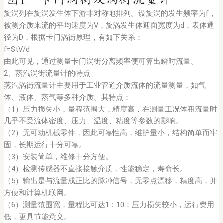
旋涡列在旋涡发生体下游非对称地排列。设旋涡的发生频率为f，
被测介质来流的平均速度为V，旋涡发生体迎面宽度为d，表体通
径为D，根据卡门涡街原理，有如下关系：
f=StV/d
由此可见，通过测量卡门涡街分离频率便可算出瞬时流量。
2、蒸汽涡街流量计的特点
蒸汽涡街流量计主要用于工业管道介质流体的流量测量，如气
体、液体、蒸气等多种介质。其特点：
（1）压力损失小，量程范围大，精度高，在测量工况体积流量时
几乎不受流体密度、压力、温度、粘度等参数的影响。
（2）无可动机械零件，因此可靠性高，维护量小，结构简单而牢
固，长期运行十分可靠。
（3）安装简单，维修十分方便。
（4）检测传感器不直接接触介质，性能稳定，寿命长。
（5）输出是与流量成正比的脉冲信号，无零点漂移，精度高，并
方便和计算机联网。
（6）测量范围宽，量程比可达1：10；压力损失较小，运行费用
低，更具节能意义。