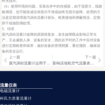
终无指示。
（6）使用环境的问题。安装在井中的传感器，由于湿度大，线路
板潮湿，也可能造成仪表指示不准或始终无指示故障。处理的方
法是定期清理蒸汽涡街流量计探头、检查接地和屏蔽情况，定期
烘干或做防潮处理。
5、结语
蒸汽涡街流量计故障的原因很复杂，发生故障既会影响正常生
产，又会威胁人身、设备的安全，因此在平时的工作中应对设备
进行定期检查和保养，做好设备的管理档案，重在预防，确保设
备的安全运行。
上一篇
下一篇
Prev
Ne
蒸汽涡街流量计运用于热电厂蒸汽贸易结算
影响压缩机空气流量表测量的因素及解决此类问题的途径
流量仪表
电磁流量计
科氏力质量流量计