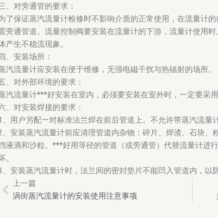
三、对旁通管的要求：
为了保证蒸汽流量计检修时不影响介质的正常使用，在流量计的
置旁通管道。流量控制阀要安装在流量计的下游，流量计使用时
体产生不稳流现象。
四、安装场所：
蒸汽流量计应安装在便于维修，无强电磁干扰与热辐射的场所。
五、对外部环境的要求：
蒸汽流量计***好安装在室内，必须要安装在室外时，一定要采
六、对安装焊接的要求：
1、用户另配一对标准法兰焊在前后管道上。不允许带蒸汽流量
2、安装蒸汽流量计前应清理管道内杂物：碎片、焊渣、石块、
挡液滴和沙粒。***好用等径的管道（或旁通管）代替流量计进
坏。
3、安装蒸汽流量计时，法兰间的密封垫片不能凹入管道内，以
上一篇
Prev
涡街蒸汽流量计的安装使用注意事项