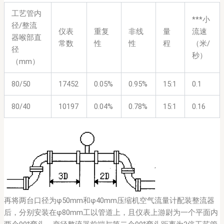
工艺管内
***小
径/整流
仪表
重复
非线
量
流速
器喉部直
常数
性
性
程
（米/
径
秒）
（mm）
80/50
17452
0.05%
0.95%
15:1
0.1
80/40
10197
0.04%
0.78%
15:1
0.16
再将两台口径为φ50mm和φ40mm压缩机空气流量计配装整流器
后，分别安装在φ80mm工以管道上，且仪表上游尉为一个平面内