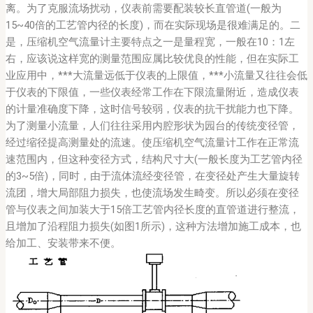
离。为了克服流场扰动，仪表前需要配装较长直管道(一般为
15~40倍的工艺管内径的长度)，而在实际现场是很难满足的。二
是，压缩机空气流量计主要特点之一是量程宽，一般在10：1左
右，应该说这样宽的测量范围应属比较优良的性能，但在实际工
业应用中，***大流量远低于仪表的上限值，***小流量又往往会低
于仪表的下限值，一些仪表经常工作在下限流量附近，造成仪表
的计量准确度下降，这时信号较弱，仪表的抗干扰能力也下降。
为了测量小流量，人们往往采用内腔形状为园台的传统变径管，
经过缩径提高测量处的流速。使压缩机空气流量计工作在正常流
速范围内，但这种变径方式，结构尺寸大(一般长度为工艺管内径
的3~5倍)，同时，由于流体流经变径管，在变径处产生大量旋转
流团，增大局部阻力损失，也使流场发生畸变。所以必须在变径
管与仪表之间加装大于15倍工艺管内径长度的直管道进行整流，
且增加了沿程阻力损失(如图1所示)，这种方法增加施工成本，也
给加工、安装带来不便。