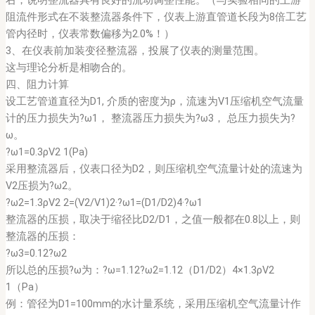
右，说明整流器具有良好的流动调整性能。（与实验相同的上游
阻流件形式在不装整流器条件下，仪表上游直管道长段为8倍工艺
管内径时，仪表常数偏移为2.0%！）
3、在仪表前加装变径整流器，投展了仪表的测量范围。
这与理论分析是相吻合的。
四、阻力计算
设工艺管道直径为D1, 介质的密度为ρ，流速为V1压缩机空气流量
计的压力损失为?ω1， 整流器压力损失为?ω3， 总压力损失为?
ω。
?ω1=0.3ρV2 1(Pa)
采用整流器后，仪表口径为D2，则压缩机空气流量计处的流速为
V2压损为?ω2。
?ω2=1.3ρV2 2=(V2/V1)2·?ω1=(D1/D2)4·?ω1
整流器的压损，取决于缩径比D2/D1，之值一般都在0.8以上，则
整流器的压损：
?ω3=0.12?ω2
所以总的压损?ω为：?ω=1.12?ω2=1.12（D1/D2）4×1.3ρV2
1（Pa）
例：管径为D1=100mm的水计量系统，采用压缩机空气流量计作