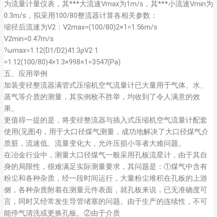
为流量计量仪表，其***大流速Vmax为1m/s，其***小流速Vmin为
0.3m/s，拟采用100/80整流器计算各相关参数：
缩径后流速为V2：V2max=(100/80)2×1=1.56m/s
V2min=0.47m/s
?ωmax=1.12(D1/D2)41.3ρV2 1
=1.12(100/80)4×1.3×998×1=3547(Pa)
五、应用举例
加装变径整流器满管式压缩机空气流量计已大量用于气体、水、
蒸气等介质的测量，其实例枚不胜举，均收到了令人满意的效
果。
更值得一提的是，将变径整流器与插入式压缩机空气流量计配套
使用(见图4)，用于大口径煤气测量，成功地解决了大口径煤气介
质脏，流速低、流量变化大，允许压损小等者大难问题。
在冶金行业中，测量大口径煤气一般采用孔板流星计，由于其自
身的局限性，很难满足实际测量要求，其问题是：①煤气中含有
粉尘和各种杂质，经一段时间运行，大量粉尘堆积在孔板的上游
侧，各种杂质附着在测量元件表面，就孔板来说，已无准确度可
言，同时又经常发生导管堵塞的问题。由于生产的连续性，不可
能停气清洗或更换孔板。②由于介质