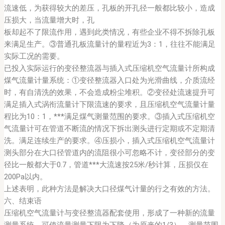
流速低，为获得较大的差压，孔板的开孔径一般都比较小，造成
压损大，当流量增大时，孔
板却起不了限流作用，遇到此类情况，有些企业不得不拆除孔板
来满足生产。③普通孔板流量计的量程近为3：1，往往不能满足
实际工况的需要。
已投入实际运行的变径整流器与插入式压缩机空气流量计所构成
煤气流量计量系统：①变径整流器入口处为光滑曲线，介质流经
时，有自清洗的效果，不会造成粉尘堆积。②变径处流速提升可
满足插入式涡衔流量计下限流速的要求，且压缩机空气流量计量
程比为10：1，***满足煤气测量范围的要求。③插入式压缩机空
气流量计可在管道不断流的情况下拆出测头进行定期或不定期清
洗。满足连续生产的要求。④压损小，插入式压缩机空气流量计
测头部分在大口径管道内的流阻很小可忽略不计，变径部分的变
径比一般都大于0.7，管道***大流速按25米/秒计算，压损仅在
200Pa以内。
上述表明，此种方法是解决大口径煤气计量的行之有效的方法。
六、结束语
压缩机空气流量计与变径整流器配套使用，形成了一种新的流量