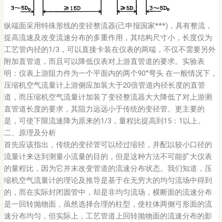
纵端面采用特殊形线的变径整流器(己申报国家***)，具有整流，
提高流速及改变流速分布的多重作用，其结构尺寸小，长度仅为
工艺管内径的1/3，可以直接卡装在仪表的两端，不仅不需要另外
附加直管道，而且可以降低仪表对上游直管道的要求。实验表
明：仪表上游阻力件为一个平面内的两个90°弯头 在一般情况下，
压缩机空气流量计上游侧应加装大于20倍管道内径长度的直管
道，而压缩机空气流量计加装了变径整流器大大降低了对上游测
直管道长度的要求，其阻力远远小于传统的变径管。更主要的
是，可使下限流速降为原来的1/3，量程比提高到15：1以上。
二、原理及分析
首先应该指出，传统的变径管可以经过缩径，并配以较小口径的
流量计来达到测量小流量的目的，但是这种方法不可能扩大仪表
的量程比，因为它并末改变管道的流速分布状态。我们知道，压
缩机空气流量计的理论及推导是基于在无穷大的均匀流场中得到
的，而在实际封闭圆管中，却是非均匀流场，横断面的流速分布
是一回转抛物面，虽然选择合理的柱型，使柱体两侧弓形面的流
速分布均匀，但实际上，工艺管道上回转抛物面的流速分布的影