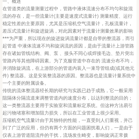
一、概述
在管道类的流量测量过程中，管路中液体流速分布不均匀和旋混
流的存在，是一些流量计(主要是速度式流量计) 测量精度、运行
稳定性差的主要原因，尤其是压缩机空气流量计，孔板流量计，
差压式流量计和旋进旋涡，对此因素对于流量计测量效果的影响
***为严重，所以现在的旋进旋涡流量计都是自带的整流器，而引
起管道 中液体流速不均和旋涡流的原因，是由于流量计上游管路
存在诸如管线结构、阀、泵 、接头不同心或焊接毛边、垫片突出
管路内等其他障碍因素。为了克服管道中存在的 流速分布不均，
并消除旋涡流，在上游部分的管道内装入一束导管组成(或其他元
件) 整流器。这是安装整流器的原因。整流器也是流量计量系统中
一个主要的附属设备。
传统的流体整流器经长期的研究与实践已趋于成熟，它一般采用
阻隔体分隔流道来调整管道内的速度分布，以达到整流的目的；
这一类整流器主要用于实验室和流量标定系统。但这种方法易引
起污物堵塞和增加阻力损失，所以在工业管道上很少采用。
压缩机空气流量计
由于其独特的性能，一直受到人们重视，并己
到了广泛的应用，但仍有两个方面的问题困扰着人们，一是由于
仪表上游管道阻流件的干扰，流场发生畸变，影响旋涡正常拨