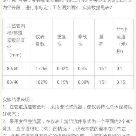
两个90°弯头，变径整流器前端与第二个90°弯头距离为3倍工艺管
内径长段，进行水标定，工艺图如图3，实验数据见表2
工艺管内
***小
径/整流
仪表
重复
非线
量
流速
器喉部直
常数
性
性
程
（米/
径
秒）
（mm）
80/50
17266
0.02%
0.9%
16:1
0.1
80/40
10278
0.15%
0.08%
15:1
0.15
实验结果表明：
1、在管道流速较低时，采用变径整流器，使仪表特性总体保持良
好状态；
2、采用变径整流器，在仪表上游阻流件形式为一个平面内2个90°
弯头，直管道很短（3D）的情况下，仪表常数的偏移在0.7%左