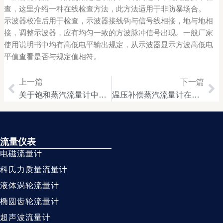
查，这里介绍一种在线检查方法，此方法适用于非防暴场合。
示波器校准后用于检查，示波器接线钩与信号线相接，地与地相
接，调整示波器，应有均匀一致的方波脉冲信号出现。一般厂家
使用说明书中均有高低电平输出规定，从示波器显示方波高低电
平值查看是否与规定值相符。
上一篇
下一篇
Prev
Ne
关于饱和蒸汽流量计中的仪表选型及应用解析
温压补偿蒸汽流量计在经济效益方面有哪些好处
流量仪表
电磁流量计
科氏力质量流量计
液体涡轮流量计
椭圆齿轮流量计
超声波流量计