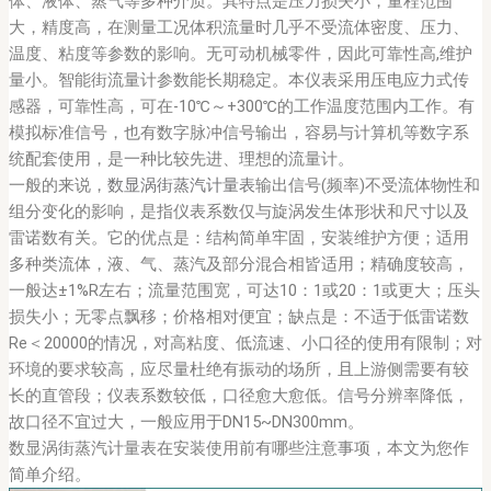
体、液体、蒸气等多种介质。其特点是压力损失小，量程范围
大，精度高，在测量工况体积流量时几乎不受流体密度、压力、
温度、粘度等参数的影响。无可动机械零件，因此可靠性高,维护
量小。智能街流量计参数能长期稳定。本仪表采用压电应力式传
感器，可靠性高，可在-10℃～+300℃的工作温度范围内工作。有
模拟标准信号，也有数字脉冲信号输出，容易与计算机等数字系
统配套使用，是一种比较先进、理想的流量计。
一般的来说，
数显涡街蒸汽计量表
输出信号(频率)不受流体物性和
组分变化的影响，是指仪表系数仅与旋涡发生体形状和尺寸以及
雷诺数有关。它的优点是：结构简单牢固，安装维护方便；适用
多种类流体，液、气、蒸汽及部分混合相皆适用；精确度较高，
一般达±1%R左右；流量范围宽，可达10：1或20：1或更大；压头
损失小；无零点飘移；价格相对便宜；缺点是：不适于低雷诺数
Re＜20000的情况，对高粘度、低流速、小口径的使用有限制；对
环境的要求较高，应尽量杜绝有振动的场所，且上游侧需要有较
长的直管段；仪表系数较低，口径愈大愈低。信号分辨率降低，
故口径不宜过大，一般应用于DN15~DN300mm。
数显涡街蒸汽计量表在安装使用前有哪些注意事项，本文为您作
简单介绍。