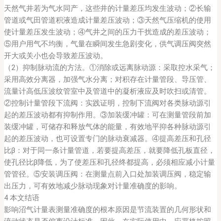
天然气井若为气水同产，这些井的计量差压均发生波动；②长输
管道或气田管道积液造成计量差压波动；③天然气压缩机的使用
使计量差压发生波动；④气井之间的压力干扰造成的差压波动；
⑤用户用气不均衡，气量在瞬间发生急剧变化，供气调压阀突然
开大或关小也会导致差压波动。
（2）抑制脉动流的方法。①消除或远离脉动源：采取控水采气；
采用高效分离器，加强气水分离；对积存在计量管段、导压管、
流量计高低压波纹管室中及管道中的凝析液应及时吹扫或清管。
②控制计量管段下流阀：实践证明，控制下流阀对各类脉动源引
起的差压波动都有抑制作用。③加装缓冲罐：可在测量管段前加
装缓冲罐，可储存和释放气体的能量，有效地平抑各种脉动源引
起的差压波动，也可设置专门的脉动衰减器。④提高差压和孔径
比β：对于同一条计量管道，若要提高差压，就要降低孔板直径，
使孔径比β降低，为了使差压和孔径终都提高，必须相应减小计量
管管径。⑤安装调压阀：在测量点前入口处加装调压阀，稳定输
出压力，可有效地减少脉动现象对计量准确度的影响。
4 本文结语
影响沼气计量表测量准确度的根本原因是节流装置的几何形状和