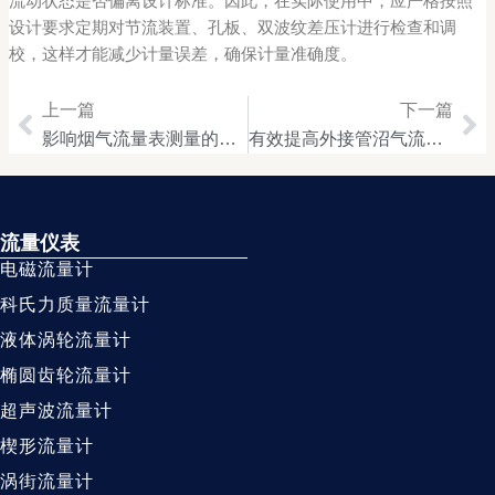
流动状态是否偏离设计标准。因此，在实际使用中，应严格按照
设计要求定期对节流装置、孔板、双波纹差压计进行检查和调
校，这样才能减少计量误差，确保计量准确度。
上一篇
下一篇
Prev
Ne
影响烟气流量表测量的因素及解决此类问题的途径
有效提高外接管沼气流量表计量准确度几个途径
流量仪表
电磁流量计
科氏力质量流量计
液体涡轮流量计
椭圆齿轮流量计
超声波流量计
楔形流量计
涡街流量计