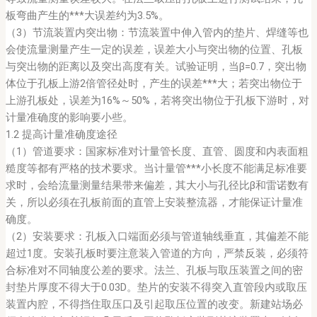
板弯曲产生的***大误差约为3.5%。
（3）节流装置内突出物：节流装置中伸入管内的垫片、焊缝等也
会使流量测量产生一定的误差，误差大小与突出物的位置、孔板
与突出物的距离以及突出高度有关。试验证明，当β=0.7，突出物
体位于孔板上游2倍管径处时，产生的误差***大；若突出物位于
上游孔板处，误差为16%～50%，若将突出物位于孔板下游时，对
计量准确度的影响要小些。
1.2 提高计量准确度途径
（1）管道要求：国家标准对计量管长度、直管、圆度和内表面粗
糙度等都有严格的技术要求。当计量管***小长度不能满足标准要
求时，会给流量测量结果带来偏差，其大小与孔径比β和雷诺数有
关，所以必须在孔板前面的直管上安装整流器，才能保证计量准
确度。
（2）安装要求：孔板入口端面必须与管道轴线垂直，其偏差不能
超过1度。安装孔板时要注意装入管道的方向，严禁反装，必须符
合标准对不同轴度公差的要求。法兰、孔板与取压装置之间的密
封垫片厚度不得大于0.03D。垫片的安装不得突入直管段内或取压
装置内腔，不得挡住取压口及引起取压位置的改变。新建站场必