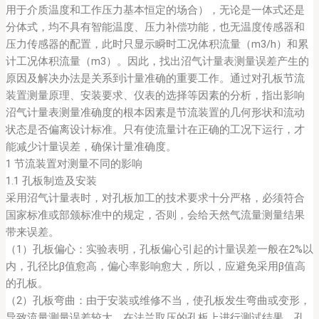
用于介质温度和工作压力基本恒定的场合），无论是一体式还是
分体式，均不具有智能温度、压力补偿功能，也无温度传感器和
压力传感器的配置，此时只显示瞬时工况体积流量（m3/h）和累
计工况体积流量（m3）。因此，找出沼气计量表测量误差产生的
原因及解决办法是关系到计量准确的重要工作。通过对孔板节流
装置测量原理、安装要求、仪表的选择等因素的分析，指出影响
沼气计量表测量准确度的根本因素是节流装置的几何形状和流动
状态是否偏离设计标准。只有使流量计在正确的工况下运行，才
能减少计量误差，确保计量准确度。
1 节流装置对测量不同的影响
1.1 孔板制造及安装
采用沼气计量表时，对孔板加工的技术要求十分严格，必须符合
国家标准或部颁标准中的规定，否则，会给天然气流量测量结果
带来误差。
（1）孔板偏心：实验表明，孔板偏心引起的计量误差一般在2%以
内，孔径比β值愈高，偏心率影响愈大，所以，应避免采用β值高
的孔板。
（2）孔板弯曲：由于安装或维修不当，使孔板发生弯曲或变形，
导致流量测量误差较大。在法兰取压的孔板上进行测试结果，孔