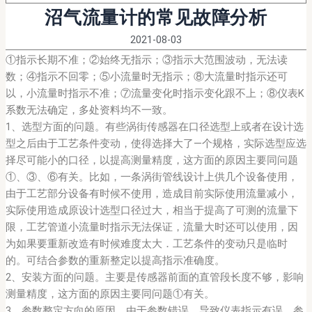
沼气流量计的常见故障分析
2021-08-03
①指示长期不准；②始终无指示；③指示大范围波动，无法读
数；④指示不回零；⑤小流量时无指示；⑧大流量时指示还可
以，小流量时指示不准；⑦流量变化时指示变化跟不上；⑧仪表K
系数无法确定，多处资料均不一致。
1、选型方面的问题。有些涡街传感器在口径选型上或者在设计选
型之后由于工艺条件变动，使得选择大了―个规格，实际选型应选
择尽可能小的口径，以提高测量精度，这方面的原因主要同问题
①、③、⑥有关。比如，一条涡街管线设计上供几个设备使用，
由于工艺部分设备有时候不使用，造成目前实际使用流量减小，
实际使用造成原设计选型口径过大，相当于提高了可测的流量下
限，工艺管道小流量时指示无法保证，流量大时还可以使用，因
为如果要重新改造有时候难度太大．工艺条件的变动只是临时
的。可结合参数的重新整定以提高指示准确度。
2、安装方面的问题。主要是传感器前面的直管段长度不够，影响
测量精度，这方面的原因主要同问题①有关。
3、参数整定方向的原因。由于参数错误，导致仪表指示有误．参