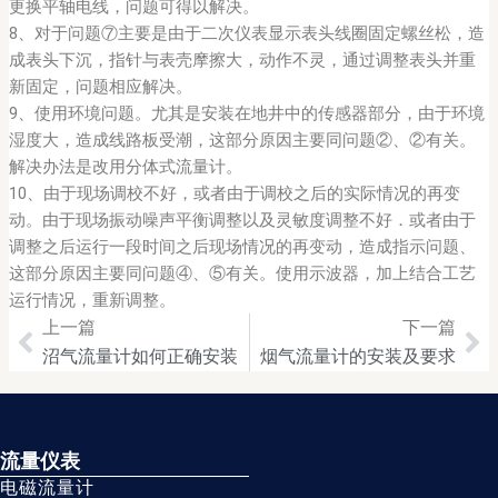
更换平轴电线，问题可得以解决。
8、对于问题⑦主要是由于二次仪表显示表头线圈固定螺丝松，造
成表头下沉，指针与表壳摩擦大，动作不灵，通过调整表头并重
新固定，问题相应解决。
9、使用环境问题。尤其是安装在地井中的传感器部分，由于环境
湿度大，造成线路板受潮，这部分原因主要同问题②、②有关。
解决办法是改用分体式流量计。
10、由于现场调校不好，或者由于调校之后的实际情况的再变
动。由于现场振动噪声平衡调整以及灵敏度调整不好．或者由于
调整之后运行一段时间之后现场情况的再变动，造成指示问题、
这部分原因主要同问题④、⑤有关。使用示波器，加上结合工艺
运行情况，重新调整。
上一篇
下一篇
Prev
Ne
沼气流量计如何正确安装
烟气流量计的安装及要求
流量仪表
电磁流量计