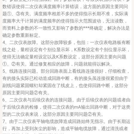
数错误使得二次仪表满度频率计算错误，这方面的原因主要同问
题①、③有关。满度频率相差不多的使得指示长期不准，实际满
度频率大干计算的满度频率的使得指示大范围波动，无法读数，
而资料上参数的不一致性又影响了参数的***终确定，解决办法是
确定参数重新标定。
4、二次仪表故障。这部分故障较多，包括：一次仪表电路板有断
线之处，量程设定有个别位显示坏，K系数设定有个别位显示坏，
使得无法确定量程设定以及K系数设定，这部分原因主要向问题
①、②有关。通过修复相应的故障，问题就能得以解决。
5、线路连接问题。部分回路表面上看线路连接很好，仔细检查，
有的接头实际已松动造成回路中断，有的接头虽连接很紧但由于
副线问题紧固螺钉却紧固在了线皮上，也使得回路中断，这部分
原因主要同问题②有关。
6、二次仪表与后续仪表的连接问题。由于后续仪表的问题或者由
于后续仪表的检修，使得二次仪表的mA输出回路中断，对于这类
型的二次仪表来说，这部分原因主要同问题②有关。
7、由于二次仪表平轴电缆故障造成回路始终无指示。由于长期运
行，再加上受到灰尘的影响，造成平轴电缆故障，通过清洗或者