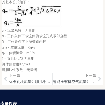
其基本公式如下：
c－流出系数 无量纲
d－工作条件下节流件的节流孔或喉部直径
D－工作条件下上游管道内径
qm－质量流量 Kg/s
qv－体积流量 m3/s
?－直径比d/D 无量纲
流体的密度Kg/m3
可膨胀性系数 无量纲
上一篇
下一篇
Prev
Ne
标准孔板流量计哪几部分组成
智能压缩机空气流量计在使用前需要进行哪些检查事项
流量仪表