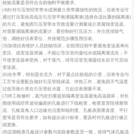
校验流量是否符合当前物料平衡要求。
(4)针对引压管经常带水或测量介质带腐蚀性的情况，仪表专业可
通过打压泵给高低压引压管平衡灌隔离液(选择合适比重的隔离液)
的方式，避免因引压管带水导致流量计测量或介质腐蚀变送器。
对需要灌隔离液的流量计，要控制好打压压力，并注意排除气
泡，调校好仪表零位，并按规范步骤投用仪表。
(5)加强仪表维护人员技能培训，在投用过程中要避免变送器单向
受压、或变送器泄漏，不能让导压管内凝结水或隔离液流失；不
可使变送器单受热，对于蒸汽，待导压管充满凝结水后方可启动
变送器。
(6)在冬季，特别是在北方，对于凝点比较低的介质，仪表专业与
工艺专业要配合做好引压管线保温、伴热工作，避免因天气温度
过低导致介质在引压管处冷凝，引起仪表测量不准。
(7)停工检修时，蒸汽吹扫要提前隔离变送器避免高温损坏，对长
期使用或经常波动偏差的孔板进行下线检查，检查直管段堵塞情
况、孔板直角入口边缘光洁度和锐利度、孔板表面垂直度、平行
度等是否符合要求，如有超出设计标准，要及时对孔板进行修正
或更换。
(8)定期检查孔板设计参数与实际参数是否一致，使得气体孔板流