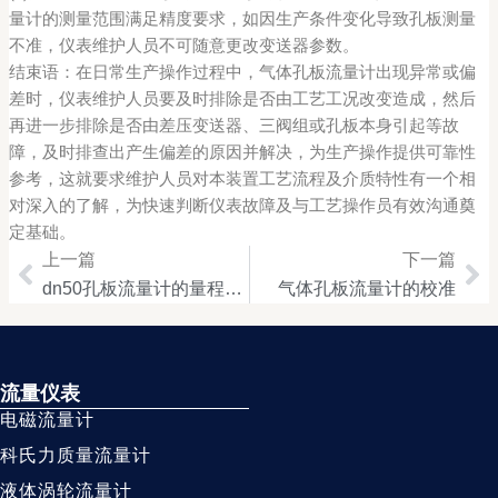
量计的测量范围满足精度要求，如因生产条件变化导致孔板测量
不准，仪表维护人员不可随意更改变送器参数。
结束语：在日常生产操作过程中，气体孔板流量计出现异常或偏
差时，仪表维护人员要及时排除是否由工艺工况改变造成，然后
再进一步排除是否由差压变送器、三阀组或孔板本身引起等故
障，及时排查出产生偏差的原因并解决，为生产操作提供可靠性
参考，这就要求维护人员对本装置工艺流程及介质特性有一个相
对深入的了解，为快速判断仪表故障及与工艺操作员有效沟通奠
定基础。
上一篇
下一篇
Prev
Ne
dn50孔板流量计的量程比如何确定
气体孔板流量计的校准
流量仪表
电磁流量计
科氏力质量流量计
液体涡轮流量计