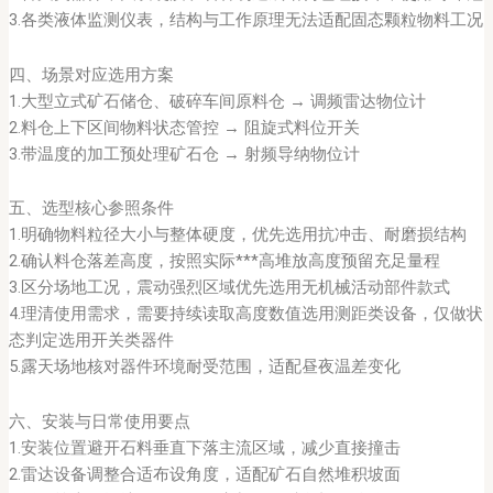
3.各类液体监测仪表，结构与工作原理无法适配固态颗粒物料工况
四、场景对应选用方案
1.大型立式矿石储仓、破碎车间原料仓 → 调频雷达物位计
2.料仓上下区间物料状态管控 → 阻旋式料位开关
3.带温度的加工预处理矿石仓 → 射频导纳物位计
五、选型核心参照条件
1.明确物料粒径大小与整体硬度，优先选用抗冲击、耐磨损结构
2.确认料仓落差高度，按照实际***高堆放高度预留充足量程
3.区分场地工况，震动强烈区域优先选用无机械活动部件款式
4.理清使用需求，需要持续读取高度数值选用测距类设备，仅做状
态判定选用开关类器件
5.露天场地核对器件环境耐受范围，适配昼夜温差变化
六、安装与日常使用要点
1.安装位置避开石料垂直下落主流区域，减少直接撞击
2.雷达设备调整合适布设角度，适配矿石自然堆积坡面