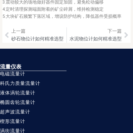
3.震动较大的场地做好器件固定加固，避免松动偏移
4.定时清理探测端面附着的矿尘碎屑，维持检测稳定
5.大块矿石频繁下落区域，增设防护结构，降低器件受损概率
上一篇
下一篇
Prev
Ne
砂石物位计如何精准选型
水泥物位计如何精准选型
流量仪表
电磁流量计
科氏力质量流量计
液体涡轮流量计
椭圆齿轮流量计
超声波流量计
楔形流量计
涡街流量计