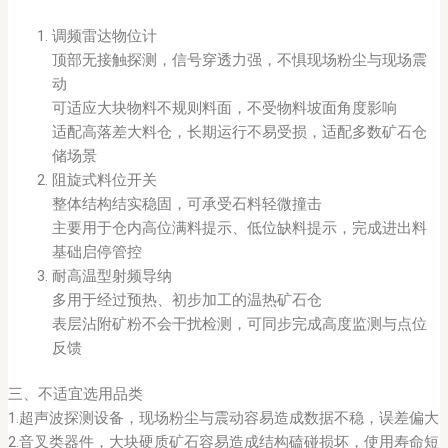
调频雷达物位计
顶部无接触探测，信号穿透力强，不惧现场粉尘与现场震
动
可适应大块物料不规则料面，不受物料坡面角度影响
适配高落差大料仓，长期运行不易受损，适配多数矿石仓
储场景
阻旋式料位开关
整体结构结实稳固，可承受石料轻微撞击
主要用于仓内高位满料提示、低位缺料提示，完成进出料
基础启停管控
耐高温型射频导纳
多用于经过预热、初步加工的温热矿石仓
表层沾附矿粉不会干扰检测，可同步完成高度监测与点位
反馈
三、不适宜选用品类
1.超声波探测设备，现场粉尘与震动容易造成数据不稳，误差偏大
2.音叉类器件，大块硬质矿石容易造成结构磕碰损坏，使用寿命短