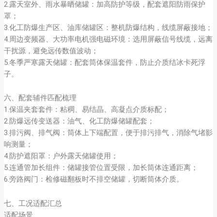
2.露天室外、雨水暴晒储罐：加高防护等级，配套遮阳防雨保护
罩；
3.化工防爆生产区、油库储罐区：整机防爆结构，线缆屏蔽接地；
4.周边变频器、大功率电机强电磁环境：选用屏蔽信号线缆，远离
干扰源，避免远传数值波动；
5.冬季严寒露天储罐：配套筒体保温套件，防止介质结冰卡死浮
子。
六、配套辅件匹配梳理
1.保温夹套套件：粘稠、易结晶、高凝点介质标配；
2.防爆远传变送器：油气、化工防爆储罐配套；
3.排污阀、排气阀：筒体上下端配置，便于排污排气，消除气堵影
响测量；
4.防护遮阳罩：户外露天储罐使用；
5.连通管加长组件：储罐接管位置受限，加长筒体连通距离；
6.旁路阀门：检修磁翻板时不排空储罐，切断筒体介质。
七、工况适配汇总
适配场景