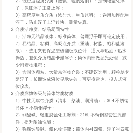
2）低密度轻质介质（液氨、轻质溶剂）：定制轻量化浮
子，保证浮子正常上浮；
3）高密度重质介质（浓盐水、重质浆料）：选用加厚配重
浮子，防止浮子上浮过快、测量失真。
介质洁净度、结晶凝固特性
1）洁净无结晶液体：标准筒体、普通浮子即可稳定使用；
2）易结晶、粘稠、高凝点介质（重油、树脂、饱和盐溶
液）：选用夹套保温型
磁翻板液位计
，通入导热油 / 热水
伴热，避免介质结晶卡滞浮子；筒体内部做抛光处理，减
少附着物堆积；
3）含固体颗粒、大量悬浮物介质：不建议选用，颗粒易卡
阻浮子，长期造成液位显示失效，可更换雷达、投入式液
位仪表。
介质腐蚀等级与筒体防腐材质
1）中性无腐蚀介质（清水、柴油、润滑油）：304 不锈钢
筒体 + 不锈钢浮子；
2）弱酸碱、轻度腐蚀化工溶剂：316L 不锈钢整套过流部
件，提升耐蚀性能；
3）强腐蚀酸碱、氯化物溶液：筒体内衬四氟、浮子衬四氟