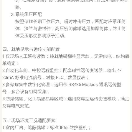
3）低温易凝固介质：标配保温夹套结构，配套外部伴热管
路。
系统承压匹配
按照储罐长期工作压力、瞬时冲击压力，匹配对应承压筒
体、法兰与密封件；高压密闭储罐选用加厚筒体，防止筒
体受压形变影响浮子活动。
四、就地显示与远传功能配置
1.仅现场人工巡检读数：纯就地磁翻柱显示款，无需供电，结构简
单稳定；
2.自动化车间、中控远程监控：配套磁性远传变送器，输出 4-
20mA 标准电流信号，对接 PLC、数显仪表；
3.多储罐集中数字化管理：选用带 RS485 Modbus 通讯远传型
号，多台设备组网采集；
4.防爆储罐、化工易燃易爆区域：选用防爆型远传变送模块，满足
防爆电气规范。
五、现场环境工况适配要素
1.室内厂房、遮蔽储罐：标准 IP65 防护整机；