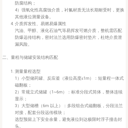
防腐结构；
4）强氧化性高腐蚀介质，衬氟材质无法长期耐受时，更换
其他液位测量设备。
介质挥发性、易燃易爆属性
汽油、甲醇、液化石油气等易挥发可燃介质，整机需匹配
防爆远传结构，密封法兰选用防爆密封垫片，杜绝介质泄
漏风险。
二、量程与储罐安装结构匹配
测量量程选型
1）小型储药罐、反应釜（液位高度≤1m）：短量程一体式
磁翻板；
2）常规立式储罐（1~6m）：标准分段式筒体，整体连续
显示；
3）大型储槽（6m 以上）：多段组合式磁翻板，分段法兰
对接，配套分段远传模块；
选型预留上下安全余量，避免液位到达极限时浮子撞击封
头。