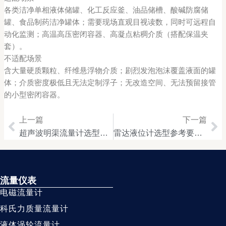
各类洁净单相液体储罐、化工反应釜、油品储槽、酸碱防腐储
罐、食品制药洁净罐体；需要现场直观目视读数，同时可远程自
动化监测；高温高压密闭容器、高凝点粘稠介质（搭配保温夹
套）。
不适配场景
含大量硬质颗粒、纤维悬浮物介质；剧烈发泡泡沫覆盖液面的罐
体；介质密度极低且无法定制浮子；无改造空间、无法预留接管
的小型密闭容器。
上一篇
下一篇
Prev
Ne
超声波明渠流量计选型参考要素，渠道水质与现场工况匹配梳理
雷达液位计选型参考要素，复杂介质与工业储罐工况匹配梳理
流量仪表
电磁流量计
科氏力质量流量计
液体涡轮流量计