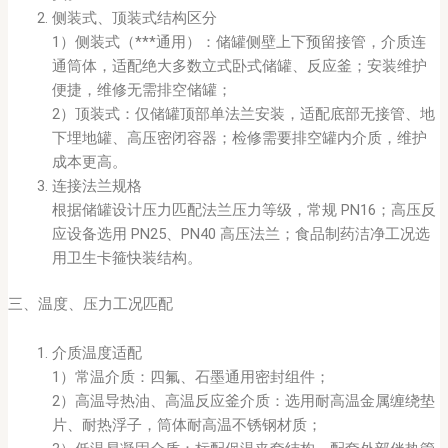
侧装式、顶装式结构区分
1）侧装式（***通用）：储罐侧壁上下预留接管，介质连
通筒体，适配绝大多数立式卧式储罐、反应釜；安装维护
便捷，维修无需排空储罐；
2）顶装式：仅储罐顶部单法兰安装，适配底部无接管、地
下埋地罐、高压密闭容器；检修需要排空罐内介质，维护
成本更高。
连接法兰规格
根据储罐设计压力匹配法兰压力等级，常规 PN16；高压反
应设备选用 PN25、PN40 高压法兰；食品制药洁净工况选
用卫生卡箍快装结构。
三、温度、压力工况匹配
介质温度适配
1）常温介质：四氟、石墨通用密封组件；
2）高温导热油、高温反应釜介质：选用耐高温金属缠绕垫
片、耐热浮子，筒体耐高温不锈钢材质；